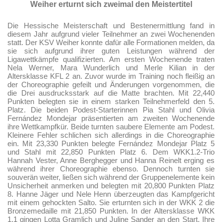
Weiher erturnt sich zweimal den Meistertitel
Die Hessische Meisterschaft und Bestenermittlung fand in
diesem Jahr aufgrund vieler Teilnehmer an zwei Wochenenden
statt. Der KSV Weiher konnte dafür alle Formationen melden, da
sie sich aufgrund ihrer guten Leistungen während der
Ligawettkämpfe qualifizierten. Am ersten Wochenende traten
Nela Werner, Mara Wunderlich und Merle Kilian in der
Altersklasse KFL 2 an. Zuvor wurde im Training noch fleißig an
der Choreographie gefeilt und Änderungen vorgenommen, die
die Drei ausdrucksstark auf die Matte brachten. Mit 22,440
Punkten belegten sie in einem starken Teilnehmerfeld den 5.
Platz. Die beiden Podest-Starterinnen Pia Stahl und Olivia
Fernández Mondejar präsentierten am zweiten Wochenende
ihre Wettkampfkür. Beide turnten saubere Elemente am Podest.
Kleinere Fehler schlichen sich allerdings in die Choreographie
ein. Mit 23,330 Punkten belegte Fernández Mondejar Platz 5
und Stahl mit 22,850 Punkten Platz 6. Dem WKK1.2-Trio
Hannah Vester, Anne Berghegger und Hanna Reinelt erging es
während ihrer Choreographie ebenso. Dennoch turnten sie
souverän weiter, ließen sich während der Gruppenelemente kein
Unsicherheit anmerken und belegten mit 20,800 Punkten Platz
8. Hanne Jäger und Nele Henn überzeugten das Kampfgericht
mit einem gehockten Salto. Sie erturnten sich in der WKK 2 die
Bronzemedaille mit 21,850 Punkten. In der Altersklasse WKK
1.1 gingen Lotta Gramlich und Juline Sander an den Start. Ihre